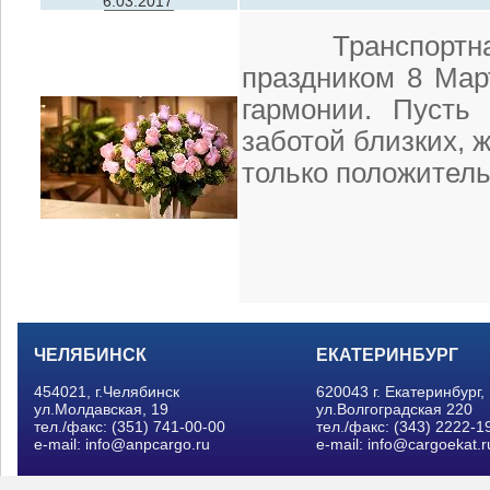
6.03.2017
Транспортная 
праздником 8 Мар
гармонии. Пусть
заботой близких, 
только положител
ЧЕЛЯБИНСК
ЕКАТЕРИНБУРГ
454021, г.Челябинск
620043 г. Екатеринбург,
ул.Молдавская, 19
ул.Волгоградская 220
тел./факс: (351) 741-00-00
тел./факс: (343) 2222-1
e-mail: info@anpcargo.ru
e-mail: info@cargoekat.r