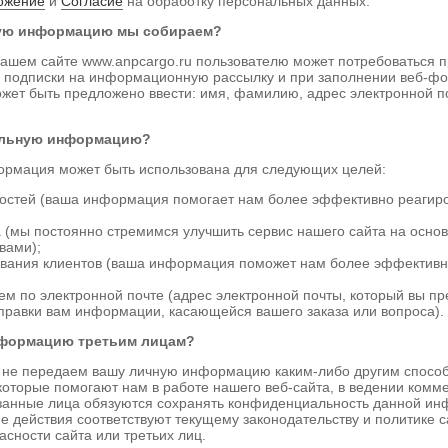
ожение
и
Согласие
на обработку персональных данных.
ую информацию мы собираем?
ашем сайте www.anpcargo.ru пользователю может потребоваться 
е подписки на информационную рассылку и при заполнении веб-ф
может быть предложено ввести: имя, фамилию, адрес электронной 
альную информацию?
рмация может быть использована для следующих целей:
остей (ваша информация помогает нам более эффективно реагир
а (мы постоянно стремимся улучшить сервис нашего сайта на осно
вами);
ивания клиентов (ваша информация поможет нам более эффективн
ем по электронной почте (адрес электронной почты, который вы пр
тправки вам информации, касающейся вашего заказа или вопроса).
нформацию третьим лицам?
 не передаем вашу личную информацию каким-либо другим способ
которые помогают нам в работе нашего веб-сайта, в ведении комм
азанные лица обязуются сохранять конфиденциальность данной и
 действия соответствуют текущему законодательству и политике с
асности сайта или третьих лиц.