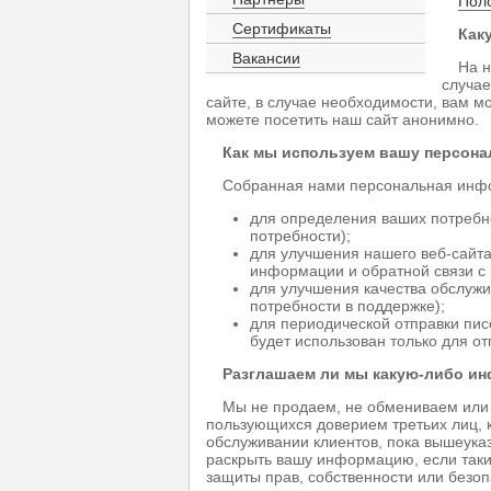
Пол
Сертификаты
Как
Вакансии
На н
случа
сайте, в случае необходимости, вам 
можете посетить наш сайт анонимно.
Как мы используем вашу персон
Собранная нами персональная инфо
для определения ваших потребн
потребности);
для улучшения нашего веб-сайт
информации и обратной связи с 
для улучшения качества обслуж
потребности в поддержке);
для периодической отправки пис
будет использован только для о
Разглашаем ли мы какую-либо и
Мы не продаем, не обмениваем или
пользующихся доверием третьих лиц, 
обслуживании клиентов, пока вышеук
раскрыть вашу информацию, если такие
защиты прав, собственности или безоп