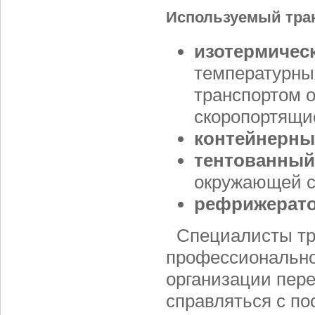
Используемый тран
изотермичес
температурны
транспортом 
скоропортящи
контейнерн
тентованный
окружающей с
рефрижерат
Специалисты тр
профессионально 
организации пере
справляться с п