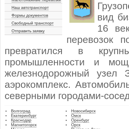
Грузоп
Наш автотранспорт
вид би
Формы документов
Свободный транспорт
16 ве
Отправить заявку
перевозок п
превратился в крупн
промышленности и мощ
железнодорожный узел 
аэрокомплекс. Автомобил
северными городами-сосед
Волгоград
Новосибирск
Екатеринбург
Омск
Краснодар
Оренбург
Магнитогорск
Орск